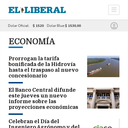
Dolar Oficial:
$ 1520
Dolar Blue:
$ 1530,00
ECONOMÍA
Prorrogan la tarifa
bonificada de la Hidrovía
hasta el traspaso al nuevo
concesionario
El Banco Central difunde
este jueves un nuevo
informe sobre las
proyecciones económicas
del mercado
Celebran el Día del
Ingeniero Agrónomo y del