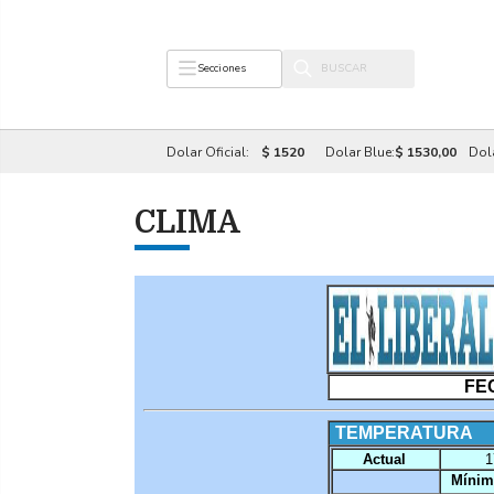
Secciones
Dolar Oficial:
$ 1520
Dolar Blue:
$ 1530,00
Dol
CLIMA