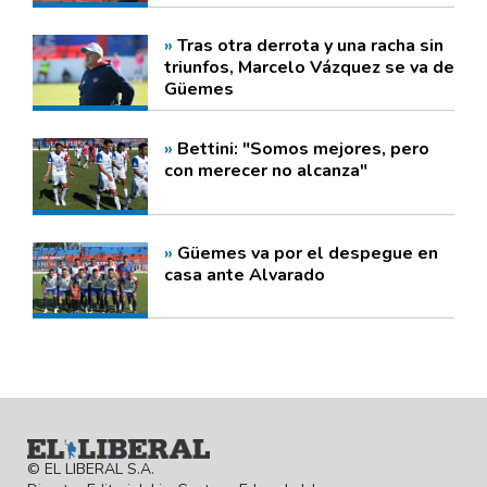
actitud"
Tras otra derrota y una racha sin
triunfos, Marcelo Vázquez se va de
Güemes
Bettini: "Somos mejores, pero
con merecer no alcanza"
Güemes va por el despegue en
casa ante Alvarado
Ver
Ha ocurrido un error en la busqueda
Más
© EL LIBERAL S.A.