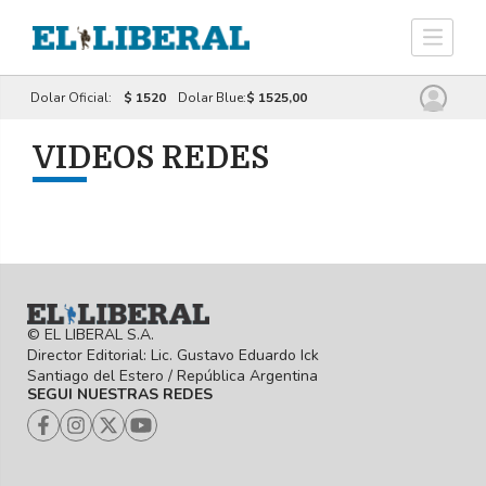
Dolar Oficial:
$ 1520
Dolar Blue:
$ 1525,00
VIDEOS REDES
Ver
Ha ocurrido un error en la busqueda
Más
© EL LIBERAL S.A.
Director Editorial: Lic. Gustavo Eduardo Ick
Santiago del Estero / República Argentina
SEGUI NUESTRAS REDES