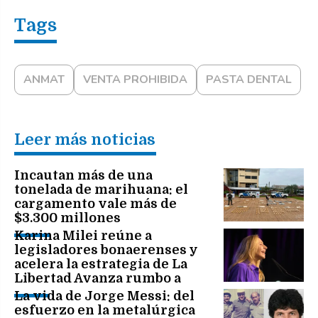
ANMAT
VENTA PROHIBIDA
PASTA DENTAL
Leer más noticias
Incautan más de una
tonelada de marihuana: el
cargamento vale más de
$3.300 millones
Karina Milei reúne a
legisladores bonaerenses y
acelera la estrategia de La
Libertad Avanza rumbo a
2027
La vida de Jorge Messi: del
esfuerzo en la metalúrgica