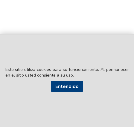
Este sitio utiliza cookies para su funcionamiento. Al permanecer
© EL LIBERAL S.A.
en el sitio usted consiente a su uso.
Director Editorial: Lic. Gustavo Eduardo Ick
Santiago del Estero / República Argentina
Entendido
SEGUI NUESTRAS REDES