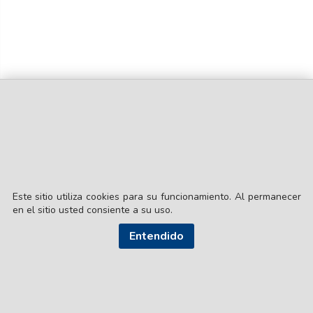
Este sitio utiliza cookies para su funcionamiento. Al permanecer
en el sitio usted consiente a su uso.
© EL LIBERAL S.A.
Entendido
Director Editorial: Lic. Gustavo Eduardo Ick
Santiago del Estero / República Argentina
SEGUI NUESTRAS REDES