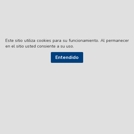
Este sitio utiliza cookies para su funcionamiento. Al permanecer
en el sitio usted consiente a su uso.
Entendido
© EL LIBERAL S.A.
Director Editorial: Lic. Gustavo Eduardo Ick
Santiago del Estero / República Argentina
SEGUI NUESTRAS REDES