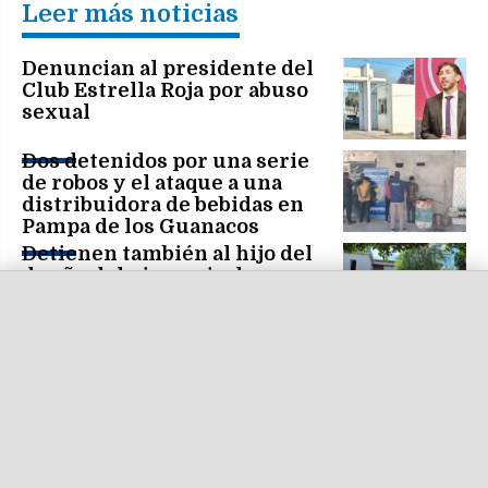
Leer más noticias
Denuncian al presidente del
Club Estrella Roja por abuso
sexual
Dos detenidos por una serie
de robos y el ataque a una
distribuidora de bebidas en
Pampa de los Guanacos
Detienen también al hijo del
dueño del gimnasio de
Frías, donde hallaron
marihuana y balanzas
Apresan al "Cheto", le
incautan cocaína y hubo alto
revuelo familiar