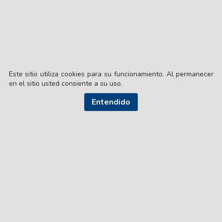
Este sitio utiliza cookies para su funcionamiento. Al permanecer
en el sitio usted consiente a su uso.
Entendido
© EL LIBERAL S.A.
Director Editorial: Lic. Gustavo Eduardo Ick
Santiago del Estero / República Argentina
SEGUI NUESTRAS REDES