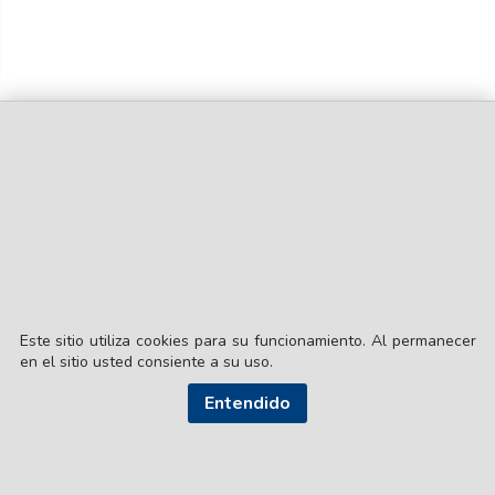
Este sitio utiliza cookies para su funcionamiento. Al permanecer
en el sitio usted consiente a su uso.
Entendido
© EL LIBERAL S.A.
Director Editorial: Lic. Gustavo Eduardo Ick