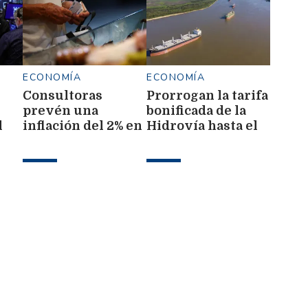
ECONOMÍA
ECONOMÍA
Consultoras
Prorrogan la tarifa
prevén una
bonificada de la
l
inflación del 2% en
Hidrovía hasta el
go
julio y una leve
traspaso al nuevo
ubir
baja para los
concesionario
próximos meses