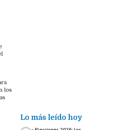
e
el
ara
n los
as
Lo más leído hoy
Elecciones 2026: los