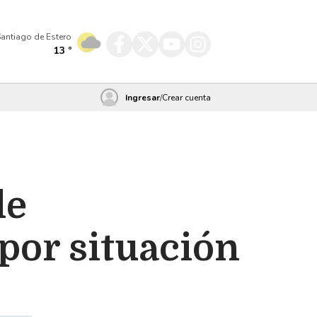
antiago de Estero
13
º
Ingresar
/
Crear cuenta
de
por situación