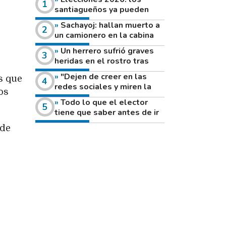
santiagueños ya pueden
consultar dónde votan este
Sachayoj: hallan muerto a
domingo
un camionero en la cabina
de su vehículo a la vera de
Un herrero sufrió graves
un camino rural
heridas en el rostro tras
reventar el disco de una
"Dejen de creer en las
s que
amoladora
redes sociales y miren la
os
heladera de sus casas": el
Todo lo que el elector
fuerte mensaje de una joven
tiene que saber antes de ir
que votó por primera vez
a votar este domingo
 de