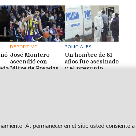
DEPORTIVO
POLICIALES
onó
José Montero
Un hombre de 61
ascendió con
años fue asesinado
ada
Mitre de Posadas
y el presunto
l
agresor quedó
detenido
os
ionamiento. Al permanecer en el sitio usted consiente a