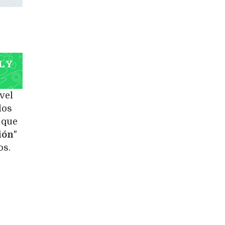
L Y
vel
los
 que
ión
"
os.