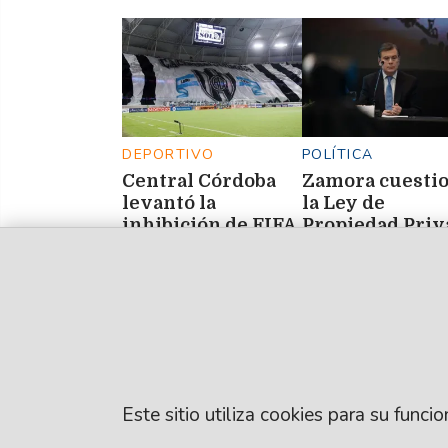
DEPORTIVO
POLÍTICA
Central Córdoba
Zamora cuesti
levantó la
la Ley de
inhibición de FIFA
Propiedad Priv
y lo confirmó
y defendió el ro
mediante un
del Estado en la
comunicado
protección de l
recursos
estratégicos
Este sitio utiliza cookies para su func