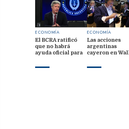
ECONOMÍA
ECONOMÍA
El BCRA ratificó
Las acciones
que no habrá
argentinas
ayuda oficial para
cayeron en Wal
quienes registren
Street y el ries
mora
país volvió a s