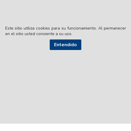
Este sitio utiliza cookies para su funcionamiento. Al permanecer
en el sitio usted consiente a su uso.
Entendido
© EL LIBERAL S.A.
Director Editorial: Lic. Gustavo Eduardo Ick
Santiago del Estero / República Argentina
SEGUI NUESTRAS REDES