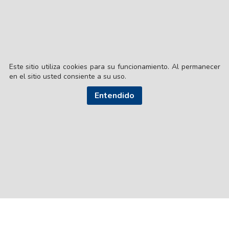
Este sitio utiliza cookies para su funcionamiento. Al permanecer
en el sitio usted consiente a su uso.
Entendido
© EL LIBERAL S.A.
Director Editorial: Lic. Gustavo Eduardo Ick
Santiago del Estero / República Argentina
SEGUI NUESTRAS REDES