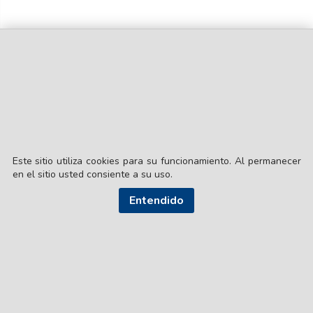
Este sitio utiliza cookies para su funcionamiento. Al permanecer
en el sitio usted consiente a su uso.
Entendido
© EL LIBERAL S.A.
Director Editorial: Lic. Gustavo Eduardo Ick
Santiago del Estero / República Argentina
SEGUI NUESTRAS REDES