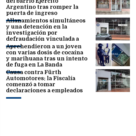
del barrio Ejército
Argentino tras romper la
puerta de ingreso
Allanamientos simultáneos
y una detención en la
investigación por
defraudación vinculada a
Fürth Automotores
Aprehendieron a un joven
con varias dosis de cocaína
y marihuana tras un intento
de fuga en La Banda
Causa contra Fürth
Automotores: la Fiscalía
comenzó a tomar
declaraciones a empleados
administrativos