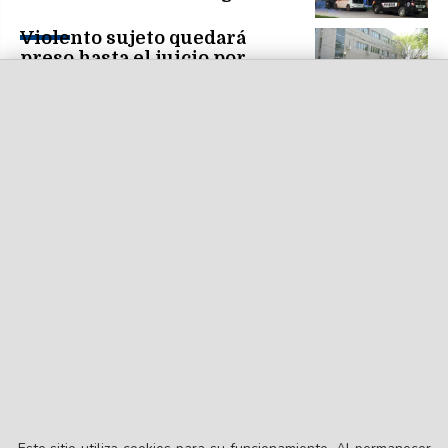
Violento sujeto quedará
preso hasta el juicio por
violar medidas judiciales
Interceptan a "dealer"
cuando repartía cocaína con
dos amigos
Cámara Gesell para niña de
5 años que develó haber
sido abusada por su prima
de 26 años