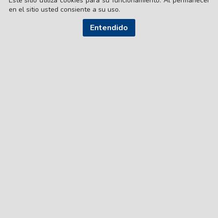
Este sitio utiliza cookies para su funcionamiento. Al permanecer
en el sitio usted consiente a su uso.
Entendido
© EL LIBERAL S.A.
Director Editorial: Lic. Gustavo Eduardo Ick
Santiago del Estero / República Argentina
SEGUI NUESTRAS REDES