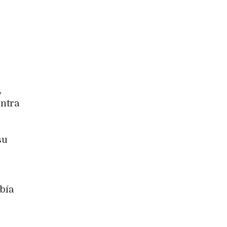
,
ontra
su
bía