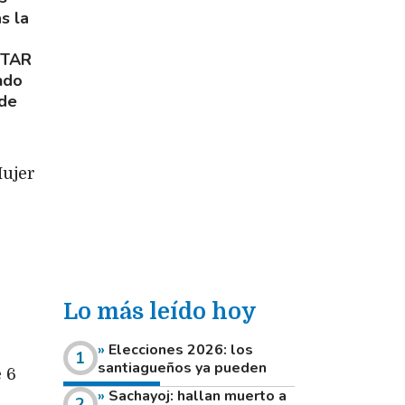
s la
NTAR
ndo
 de
Mujer
Lo más leído hoy
Elecciones 2026: los
santiagueños ya pueden
 6
consultar dónde votan este
Sachayoj: hallan muerto a
domingo