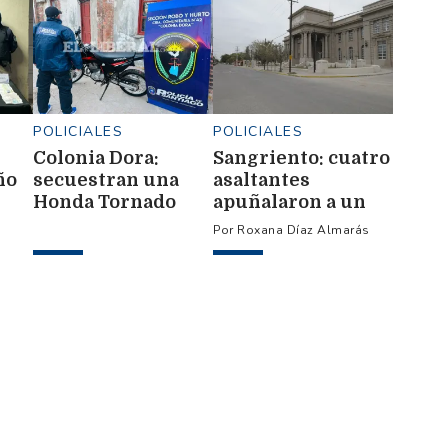
POLICIALES
POLICIALES
Colonia Dora:
Sangriento: cuatro
ño
secuestran una
asaltantes
Honda Tornado
apuñalaron a un
con pedido de
motociclista para
Roxana Díaz Almarás
si
captura por robo
robarle $120.000 y
en Santa Fe
la moto