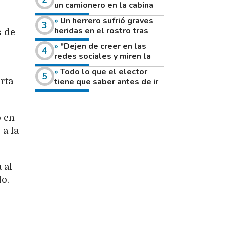
un camionero en la cabina
de su vehículo a la vera de
Un herrero sufrió graves
un camino rural
heridas en el rostro tras
s de
reventar el disco de una
"Dejen de creer en las
amoladora
redes sociales y miren la
heladera de sus casas": el
Todo lo que el elector
fuerte mensaje de una joven
tiene que saber antes de ir
rta
que votó por primera vez
a votar este domingo
o en
 a la
 al
do.