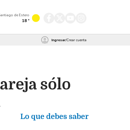
antiago de Estero
18
º
Ingresar
/
Crear cuenta
areja sólo
a
Lo que debes saber