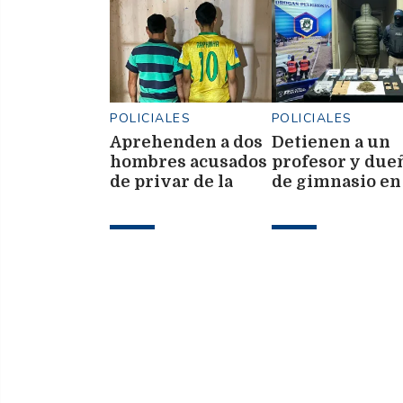
POLICIALES
POLICIALES
Aprehenden a dos
Detienen a un
hombres acusados
profesor y due
de privar de la
de gimnasio en
libertad a un
Frías con
menor de 13 años
marihuana y ca
$4 millones