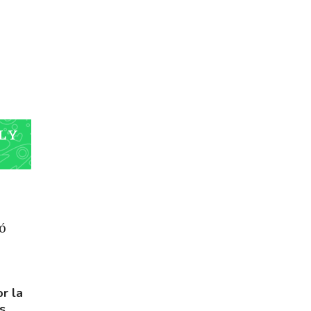
L Y
ó
or la
s