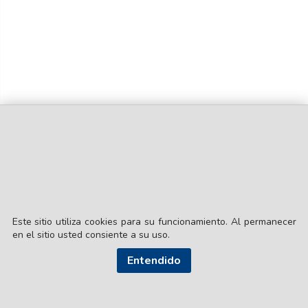
Este sitio utiliza cookies para su funcionamiento. Al permanecer
en el sitio usted consiente a su uso.
Entendido
© EL LIBERAL S.A.
Director Editorial: Lic. Gustavo Eduardo Ick
Santiago del Estero / República Argentina
SEGUI NUESTRAS REDES