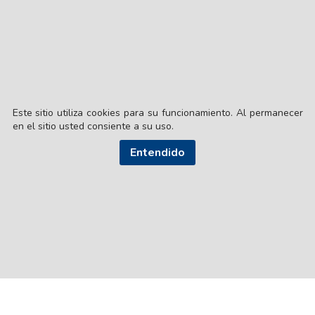
Este sitio utiliza cookies para su funcionamiento. Al permanecer
en el sitio usted consiente a su uso.
© EL LIBERAL S.A.
Entendido
Director Editorial: Lic. Gustavo Eduardo Ick
Santiago del Estero / República Argentina
SEGUI NUESTRAS REDES