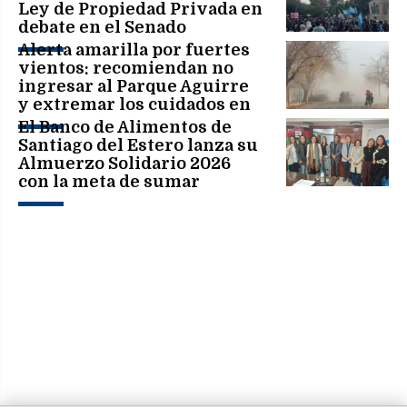
Ley de Propiedad Privada en
debate en el Senado
Alerta amarilla por fuertes
vientos: recomiendan no
ingresar al Parque Aguirre
y extremar los cuidados en
toda la ciudad
El Banco de Alimentos de
Santiago del Estero lanza su
Almuerzo Solidario 2026
con la meta de sumar
200.000 platos de comida