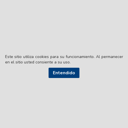
Este sitio utiliza cookies para su funcionamiento. Al permanecer
en el sitio usted consiente a su uso.
Entendido
© EL LIBERAL S.A.
Director Editorial: Lic. Gustavo Eduardo Ick
Santiago del Estero / República Argentina
SEGUI NUESTRAS REDES