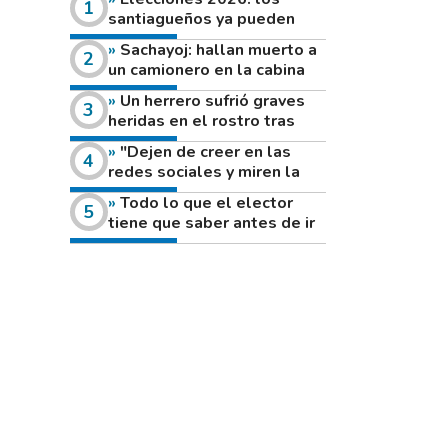
santiagueños ya pueden
consultar dónde votan este
Sachayoj: hallan muerto a
domingo
un camionero en la cabina
de su vehículo a la vera de
Un herrero sufrió graves
un camino rural
heridas en el rostro tras
reventar el disco de una
"Dejen de creer en las
amoladora
redes sociales y miren la
heladera de sus casas": el
Todo lo que el elector
fuerte mensaje de una joven
tiene que saber antes de ir
que votó por primera vez
a votar este domingo