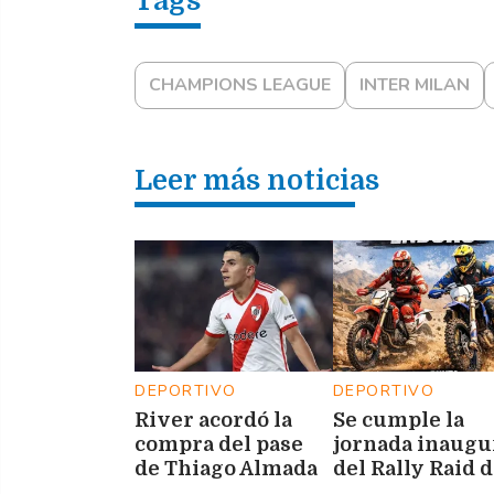
CHAMPIONS LEAGUE
INTER MILAN
Leer más noticias
DEPORTIVO
DEPORTIVO
River acordó la
Se cumple la
compra del pase
jornada inaugu
de Thiago Almada
del Rally Raid 
en 20 millones de
Las Termas de 