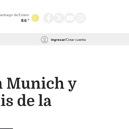
antiago de Estero
8.6
º
Ingresar
/
Crear cuenta
n Munich y
is de la