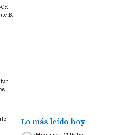
 60%
que B.
vivo
os
 de
Lo más leído hoy
Elecciones 2026: los