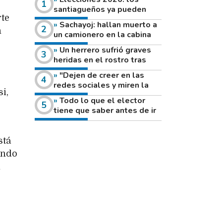
santiagueños ya pueden
rte
consultar dónde votan este
Sachayoj: hallan muerto a
domingo
n
un camionero en la cabina
de su vehículo a la vera de
Un herrero sufrió graves
un camino rural
heridas en el rostro tras
reventar el disco de una
"Dejen de creer en las
amoladora
redes sociales y miren la
i,
heladera de sus casas": el
Todo lo que el elector
fuerte mensaje de una joven
tiene que saber antes de ir
que votó por primera vez
a votar este domingo
stá
endo
n