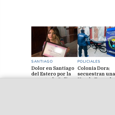
SANTIAGO
POLICIALES
Dolor en Santiago
Colonia Dora:
del Estero por la
secuestran una
muerte de Sofía
Honda Tornado
Cantizano, una
con pedido de
querida referente
captura por ro
del maquillaje
en Santa Fe