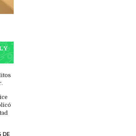
L Y
itos
.
ice
licó
tad
S DE