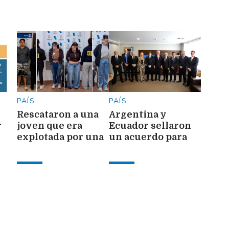
PAÍS
PAÍS
Rescataron a una
Argentina y
r
joven que era
Ecuador sellaron
explotada por una
un acuerdo para
red de
potenciar las
r
prostitución
exportaciones del
sector automotor