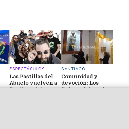
ESPECTÁCULOS
SANTIAGO
Las Pastillas del
Comunidad y
Abuelo vuelven a
devoción: Los
Santiago del
fieles celebran la
Estero con un
fiesta patronal de
bo
esperado show en
San Cayetano en el
Sky Club
barrio Tradición