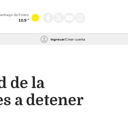
antiago de Estero
10.9
º
Ingresar
/
Crear cuenta
d de la
es a detener