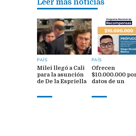
Leer más noticias
PAÍS
PAÍS
Milei llegó a Cali
Ofrecen
para la asunción
$10.000.000 po
de De la Espriella
datos de un
como presidente
prófugo
de Colombia
investigado po
narcotráfico,
secuestro y
homicidio