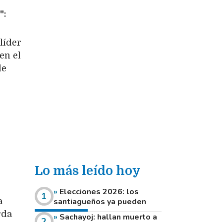
"
líder
en el
de
Lo más leído hoy
Elecciones 2026: los
a
santiagueños ya pueden
consultar dónde votan este
rda
Sachayoj: hallan muerto a
domingo