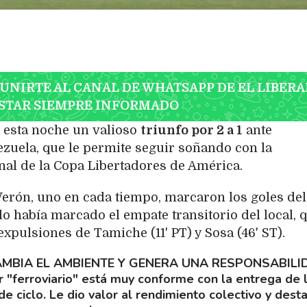
 UNIRTE AL CANAL DE WHATSAPP DE EL LIBERA
STAR SIEMPRE INFORMADO
 esta noche un valioso
triunfo por 2 a 1
ante
ezuela, que le permite seguir soñando con la
final de la Copa Libertadores de América.
erón, uno en cada tiempo, marcaron los goles del
llo había marcado el empate transitorio del local, 
xpulsiones de Tamiche (11' PT) y Sosa (46' ST).
MBIA EL AMBIENTE Y GENERA UNA RESPONSABILI
r "ferroviario" está muy conforme con la entrega de 
e ciclo. Le dio valor al rendimiento colectivo y dest