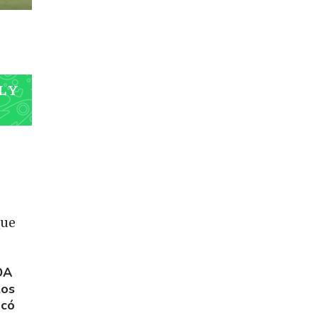
L Y
que
DA
los
acó