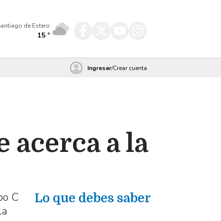
antiago de Estero
15
º
Ingresar
/
Crear cuenta
 acerca a la
po C
Lo que debes saber
la