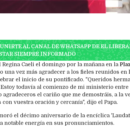
 UNIRTE AL CANAL DE WHATSAPP DE EL LIBERA
STAR SIEMPRE INFORMADO
l Regina Caeli el domingo por la mañana en la
Pla
iso una vez más agradecer a los fieles reunidos en 
ebrar el inicio de su pontificado. "Queridos herm
 Estoy todavía al comienzo de mi ministerio entre
ro agradeceros el cariño que me demostráis, a la v
con vuestra oración y cercanía", dijo el Papa.
ró el décimo aniversario de la encíclica 'Laudato
na notable energía en sus pronunciamientos.