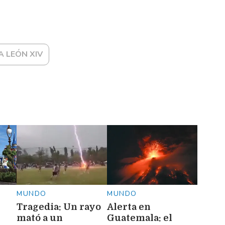
A LEÓN XIV
MUNDO
MUNDO
Tragedia: Un rayo
Alerta en
mató a un
Guatemala: el