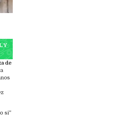
L Y
za de
la
anos
ez
 si''