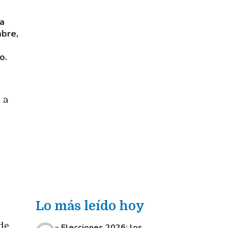
la
mbre,
o.
 a
Lo más leído hoy
 de
Elecciones 2026: los