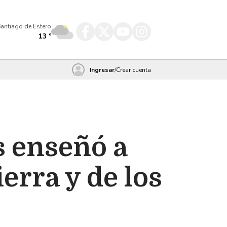
antiago de Estero
13
º
Ingresar
/
Crear cuenta
s enseñó a
ierra y de los