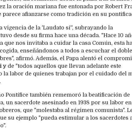
 vez la oración mariana fue entonada por Robert Fr
 parece afianzarse como tradición en su pontifica
 vigencia de la 'Laudato si'', subrayando la
tuvo desde su firma hace una década. "Hace 10 año
ica que nos invitaba a cuidar la casa Común, esta h
acogida, enseñándonos a todos a escuchar el dobl
 pobres", afirmó. Además, el Papa alentó el comprom
i y
de "todos aquellos que llevan adelante este
la labor de quienes trabajan por el cuidado del 
.
o Pontífice también rememoró la beatificación de
a, un sacerdote asesinado en 1938 por su labor en
 obreros, que "molestaba al régimen comunista". L
que su ejemplo "pueda estimular a los sacerdotes 
o".