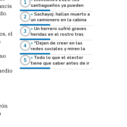
santiagueños ya pueden
ancis
consultar dónde votan este
do.
Sachayoj: hallan muerto a
domingo
un camionero en la cabina
de su vehículo a la vera de
Un herrero sufrió graves
un camino rural
s, el
heridas en el rostro tras
reventar el disco de una
a
"Dejen de creer en las
amoladora
redes sociales y miren la
e
heladera de sus casas": el
iso
Todo lo que el elector
fuerte mensaje de una joven
tiene que saber antes de ir
que votó por primera vez
a votar este domingo
medio
eón
a