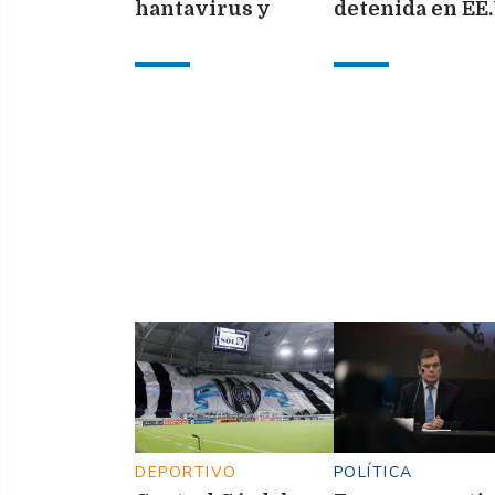
hantavirus y
detenida en EE
permanece aislado
cuando viajaba
en España
para alentar a l
Selección en el
Mundial
DEPORTIVO
POLÍTICA