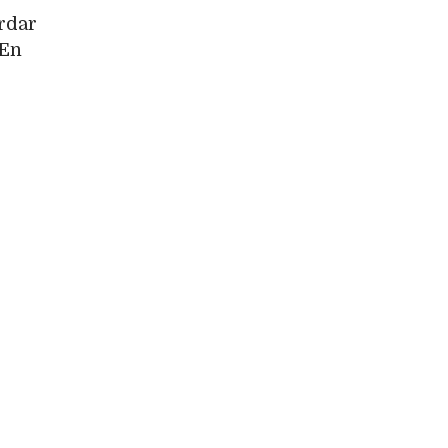
ordar
 En