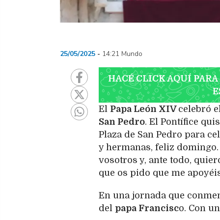
25/05/2025
14:21 Mundo
HACÉ CLICK AQUÍ PARA
E
El
Papa León XIV
celebró e
San Pedro
. El Pontífice qu
Plaza de San Pedro para cel
y hermanas, feliz domingo.
vosotros y, ante todo, quie
que os pido que me apoyéis 
En una jornada que conmemo
del
papa Francisc
o. Con u