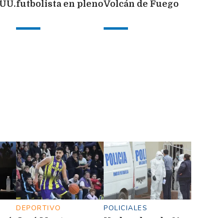
.UU.
futbolista en pleno
Volcán de Fuego
partido
seguirá en
a
erupción al menos
72 horas más
DEPORTIVO
POLICIALES