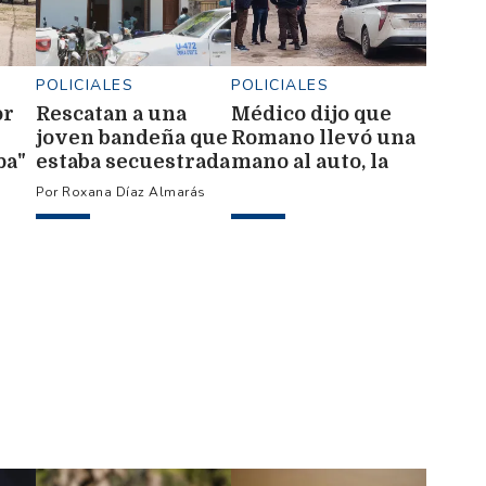
POLICIALES
POLICIALES
or
Rescatan a una
Médico dijo que
joven bandeña que
Romano llevó una
pa"
estaba secuestrada
mano al auto, la
por su pareja en la
otra a la cintura, y
Roxana Díaz Almarás
provincia de Salta
él disparó en
defensa