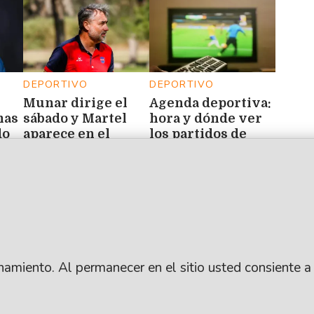
DEPORTIVO
DEPORTIVO
Munar dirige el
Agenda deportiva:
mas
sábado y Martel
hora y dónde ver
do
aparece en el
los partidos de
s
radar
este 6 de agosto
os
ionamiento. Al permanecer en el sitio usted consiente a
.
SUSCRIBITE
ARCHIVO