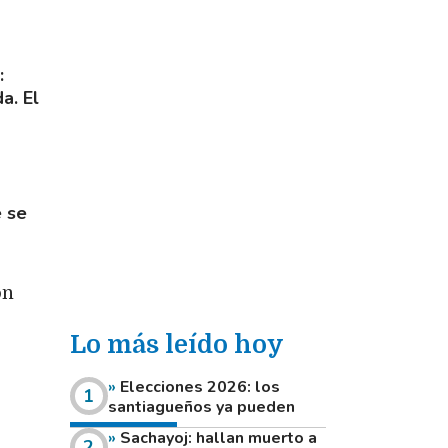
:
a. El
e se
on
Lo más leído hoy
Elecciones 2026: los
santiagueños ya pueden
consultar dónde votan este
Sachayoj: hallan muerto a
domingo