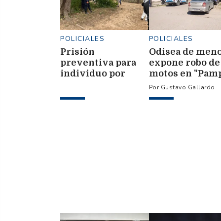
POLICIALES
POLICIALES
Prisión
Odisea de men
preventiva para
expone robo de
individuo por
motos en "Pam
asesinar a tiros a
e investigan
Gustavo Gallardo
cuñada en ruta 6
posible fugaz
secuestro
nocturno