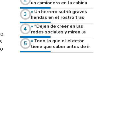
un camionero en la cabina
de su vehículo a la vera de
Un herrero sufrió graves
un camino rural
heridas en el rostro tras
reventar el disco de una
"Dejen de creer en las
amoladora
redes sociales y miren la
do
heladera de sus casas": el
Todo lo que el elector
s
fuerte mensaje de una joven
tiene que saber antes de ir
que votó por primera vez
jo
a votar este domingo