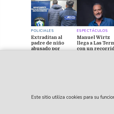
POLICIALES
ESPECTÁCULOS
Extraditan al
Manuel Wirtz
padre de niño
llega a Las Ter
abusado por
con un recorri
amigos de su
por sus grande
madre
éxitos en Casin
del Sol
Este sitio utiliza cookies para su func
© EL LIBERAL S.A