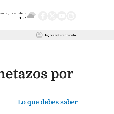
antiago de Estero
15
º
Ingresar
/
Crear cuenta
hetazos por
Lo que debes saber