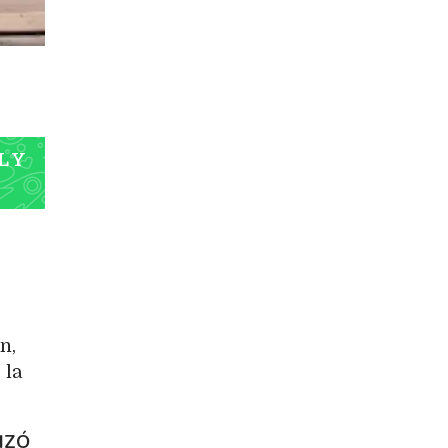
L Y
n,
 la
IZÓ