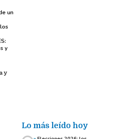
de un
 los
ES
s y
a y
Lo más leído hoy
Elecciones 2026: los