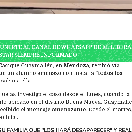
 UNIRTE AL CANAL DE WHATSAPP DE EL LIBERA
STAR SIEMPRE INFORMADO
 Cacique Guaymallén, en
Mendoza
, recibió vía
 que un alumno amenazó con matar a
"todos los
, salvo a ella.
uelas investiga el caso desde el lunes, cuando la
nto ubicado en el distrito Buena Nueva, Guaymallé
ecibido el
mensaje amenazante
. Desde el martes,
olicial.
 SU FAMILIA QUE "LOS HARÁ DESAPARECER" Y REAL