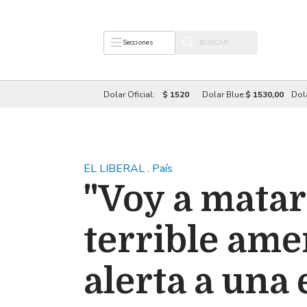
Secciones
Dolar Oficial:
$ 1520
Dolar Blue:
$ 1530,00
Dol
EL LIBERAL
.
País
"Voy a matar 
terrible am
alerta a una