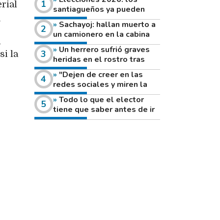
rial
santiagueños ya pueden
consultar dónde votan este
.
Sachayoj: hallan muerto a
domingo
un camionero en la cabina
l
de su vehículo a la vera de
Un herrero sufrió graves
un camino rural
si la
heridas en el rostro tras
reventar el disco de una
"Dejen de creer en las
amoladora
redes sociales y miren la
heladera de sus casas": el
Todo lo que el elector
fuerte mensaje de una joven
tiene que saber antes de ir
que votó por primera vez
a votar este domingo