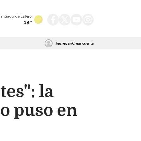
antiago de Estero
19
º
Ingresar
/
Crear cuenta
es": la
o puso en