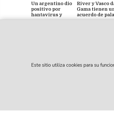
Un argentino dio
River y Vasco d
positivo por
Gama tienen u
hantavirus y
acuerdo de pal
permanece aislado
por Facundo
en España
Colidio
Este sitio utiliza cookies para su func
© EL LIBERAL S.A
Director Editorial
Santiago del Este