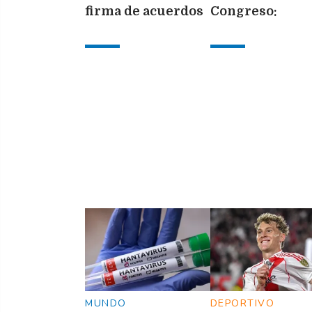
firma de acuerdos
Congreso:
bilaterales para
enfrentamiento
profundizar la
destrozos y un
relación entre
detenido duran
Argentina y
la protesta
Ecuador
MUNDO
DEPORTIVO