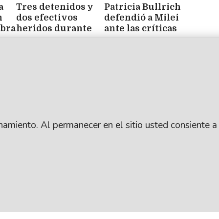
a
Tres detenidos y
Patricia Bullrich
n
dos efectivos
defendió a Milei
abra
heridos durante
ante las críticas
los incidentes
por Lula, aunque
frente al Congreso
pidió "cuidar el
vocabulario"
ionamiento. Al permanecer en el sitio usted consiente a
.
SUSCRIBITE
ARCHIVO
: Lic. Gustavo Eduardo Ick
CONTACTANOS
PUBLICIDAD
ro / República Argentina
AYUDA
ANUNCIÁ CON NOSO