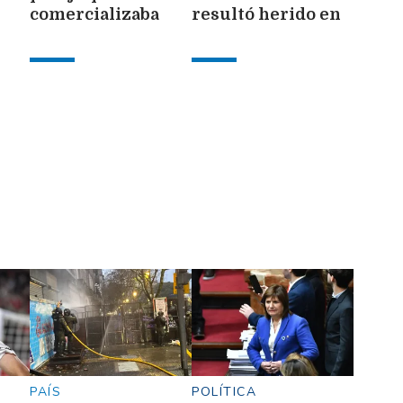
comercializaba
resultó herido en
s,
nalbufina y
un ojo durante los
clonazepam de
incidentes frente
te
manera illegal
al Congreso
PAÍS
POLÍTICA