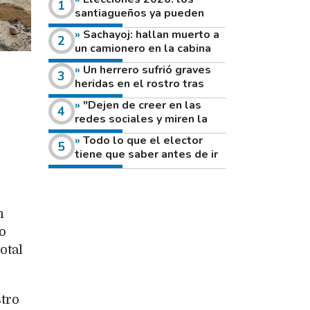
santiagueños ya pueden
consultar dónde votan este
Sachayoj: hallan muerto a
domingo
un camionero en la cabina
de su vehículo a la vera de
Un herrero sufrió graves
un camino rural
heridas en el rostro tras
reventar el disco de una
"Dejen de creer en las
amoladora
redes sociales y miren la
heladera de sus casas": el
Todo lo que el elector
fuerte mensaje de una joven
tiene que saber antes de ir
que votó por primera vez
a votar este domingo
n
o
otal
tro