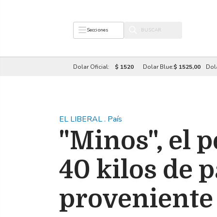
Secciones
Dolar Oficial:
$ 1520
Dolar Blue:
$ 1525,00
Dol
EL LIBERAL
.
País
"Minos", el 
40 kilos de 
proveniente 