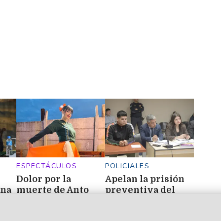
ESPECTÁCULOS
POLICIALES
Dolor por la
Apelan la prisión
ina
muerte de Anto
preventiva del
las
González Melián,
futbolista que
a
una joven
mató a Mariana