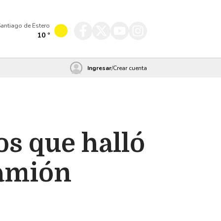
antiago de Estero
10
º
Ingresar
/
Crear cuenta
os que halló
camión