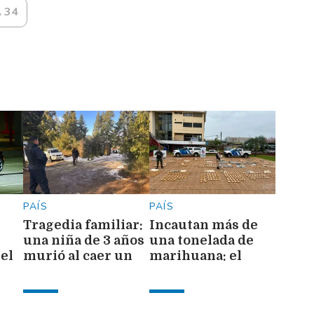
 34
PAÍS
PAÍS
Tragedia familiar:
Incautan más de
una niña de 3 años
una tonelada de
el
murió al caer un
marihuana: el
l
auto a un lago
cargamento vale
más de $3.300
u
millones