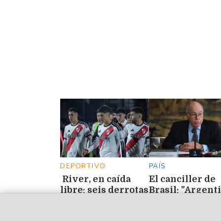
padre Jorge
DEPORTIVO
PAÍS
River, en caída
El canciller de
libre: seis derrotas
Brasil: "Argent
al hilo y un récord
debe cesar con 
negativo inédito
agresiones par