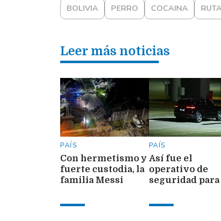
BOLIVIA
PERRO
COCAINA
RUTA
Leer más noticias
PAÍS
PAÍS
Con hermetismo y
Así fue el
fuerte custodia, la
operativo de
familia Messi
seguridad para 
despide a Jorge
arribo de Lione
Messi a la
despedida de s