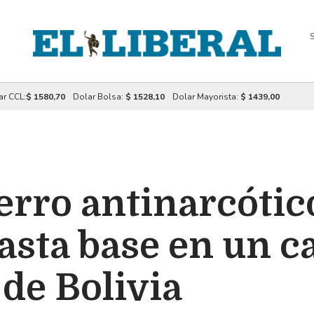
S
ar CCL:
$ 1580,70
Dolar Bolsa:
$ 1528,10
Dolar Mayorista:
$ 1439,00
perro antinarcótic
pasta base en un 
de Bolivia