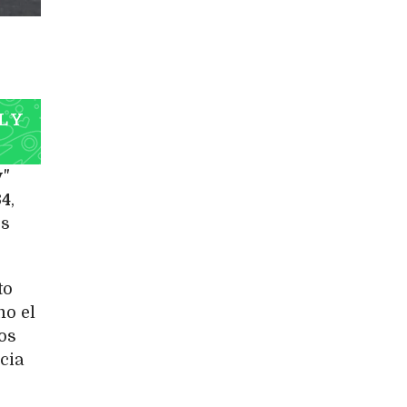
L Y
y
"
34
,
es
to
mo el
os
cia