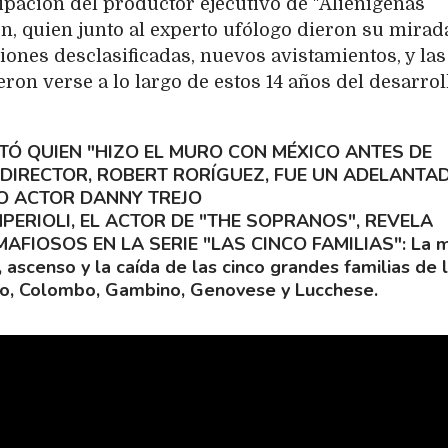
ipación del productor ejecutivo de "Alienígenas
, quien junto al experto ufólogo dieron su mirad
ones desclasificadas, nuevos avistamientos, y las
eron verse a lo largo de estos 14 años del desarrol
TÓ QUIEN "HIZO EL MURO CON MÉXICO ANTES DE
 DIRECTOR, ROBERT RORÍGUEZ, FUE UN ADELANTA
O ACTOR DANNY TREJO
MPERIOLI, EL ACTOR DE "THE SOPRANOS", REVELA
AFIOSOS EN LA SERIE "LAS CINCO FAMILIAS"
La 
 ascenso y la caída de las cinco grandes familias de 
no, Colombo, Gambino, Genovese y Lucchese.