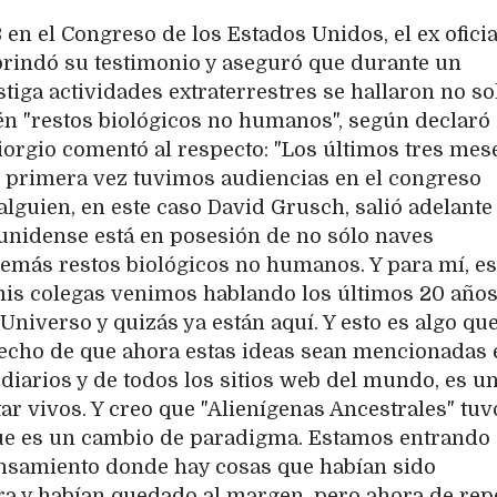
3 en el Congreso de los Estados Unidos, el ex oficia
brindó su testimonio y aseguró que durante un
iga actividades extraterrestres se hallaron no so
én "restos biológicos no humanos", según declaró 
 Giorgio comentó al respecto: "Los últimos tres mes
r primera vez tuvimos audiencias en el congreso
lguien, en este caso David Grusch, salió adelante
ounidense está en posesión de no sólo naves
demás restos biológicos no humanos. Y para mí, es
 mis colegas venimos hablando los últimos 20 años
Universo y quizás ya están aquí. Y esto es algo qu
echo de que ahora estas ideas sean mencionadas 
diarios y de todos los sitios web del mundo, es u
r vivos. Y creo que "Alienígenas Ancestrales" tuv
que es un cambio de paradigma. Estamos entrando
samiento donde hay cosas que habían sido
a y habían quedado al margen, pero ahora de rep