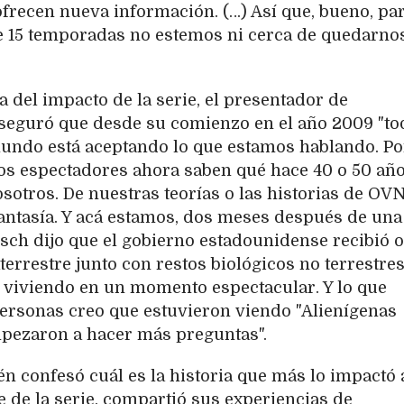
frecen nueva información. (…) Así que, bueno, pa
e 15 temporadas no estemos ni cerca de quedarno
a del impacto de la serie, el presentador de
aseguró que desde su comienzo en el año 2009 "to
undo está aceptando lo que estamos hablando. P
los espectadores ahora saben qué hace 40 o 50 añ
sotros. De nuestras teorías o las historias de OVN
antasía. Y acá estamos, dos meses después de una
ch dijo que el gobierno estadounidense recibió o
errestre junto con restos biológicos no terrestres
 viviendo en un momento espectacular. Y lo que
ersonas creo que estuvieron viendo "Alienígenas
mpezaron a hacer más preguntas".
én confesó cuál es la historia que más lo impactó 
te de la serie, compartió sus experiencias de