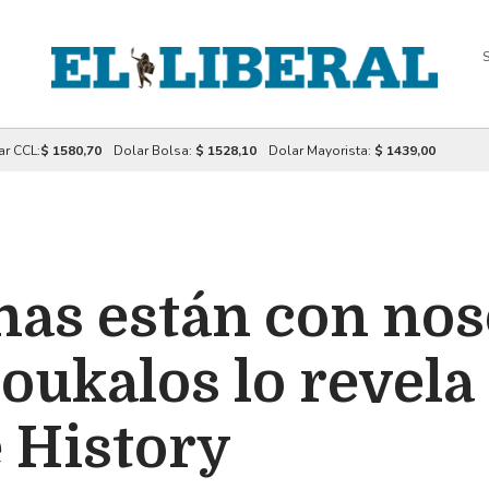
S
ar CCL:
$ 1580,70
Dolar Bolsa:
$ 1528,10
Dolar Mayorista:
$ 1439,00
nas están con nos
oukalos lo revela
 History