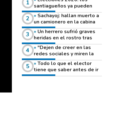
santiagueños ya pueden
consultar dónde votan este
Sachayoj: hallan muerto a
domingo
un camionero en la cabina
de su vehículo a la vera de
Un herrero sufrió graves
un camino rural
heridas en el rostro tras
reventar el disco de una
"Dejen de creer en las
amoladora
redes sociales y miren la
heladera de sus casas": el
Todo lo que el elector
fuerte mensaje de una joven
tiene que saber antes de ir
que votó por primera vez
a votar este domingo