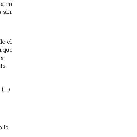
ra mí
s sin
do el
orque
os
Is.
 (…)
a lo