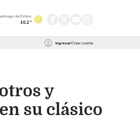
antiago de Estero
10.2
º
Ingresar
/
Crear cuenta
otros y
 en su clásico