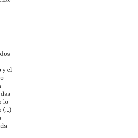
 dos
 y el
to
a
odas
 lo
 (…)
s
ada