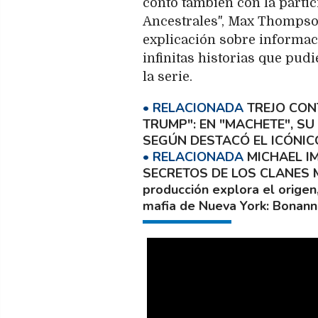
contó también con la partic
Ancestrales", Max Thompson
explicación sobre informaci
infinitas historias que pudi
la serie.
TREJO CON
TRUMP"
EN "MACHETE", SU
SEGÚN DESTACÓ EL ICÓNIC
MICHAEL I
SECRETOS DE LOS CLANES M
producción explora el origen,
mafia de Nueva York: Bonan