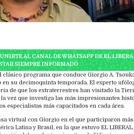
 UNIRTE AL CANAL DE WHATSAPP DE EL LIBERA
STAR SIEMPRE INFORMADO
 el clásico programa que conduce Giorgio A. Tsouk
do en su decimoquinta temporada. El experto ufólo
ría de que los extraterrestres han visitado la Tier
 la vez que investiga las más impresionantes hist
os especialistas más capacitados en cada área.
sa virtual con Giorgio en el que participaron más
rica Latina y Brasil, en la que estuvo EL LIBERAL,