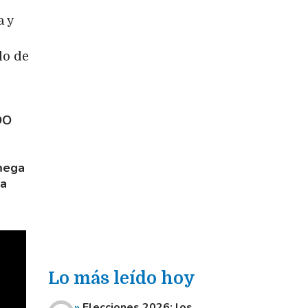
a y
lo de
DO
mega
la
Lo más leído hoy
Elecciones 2026: los