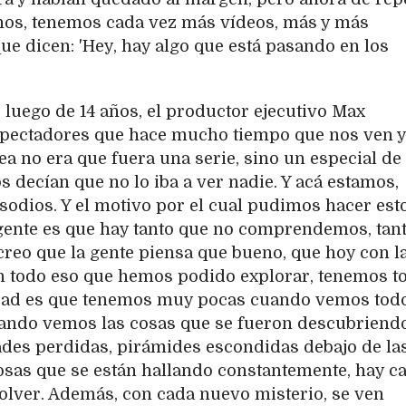
os, tenemos cada vez más vídeos, más y más
ue dicen: 'Hey, hay algo que está pasando en los
e luego de 14 años, el productor ejecutivo Max
pectadores que hace mucho tiempo que nos ven y
dea no era que fuera una serie, sino un especial de
s decían que no lo iba a ver nadie. Y acá estamos,
odios. Y el motivo por el cual pudimos hacer esto
igente es que hay tanto que no comprendemos, tan
 creo que la gente piensa que bueno, que hoy con l
con todo eso que hemos podido explorar, tenemos t
rdad es que tenemos muy pocas cuando vemos todo
uando vemos las cosas que se fueron descubriendo
des perdidas, pirámides escondidas debajo de la
cosas que se están hallando constantemente, hay c
olver. Además, con cada nuevo misterio, se ven