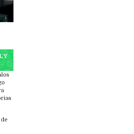
L Y
alos
go
ra
orias
 de