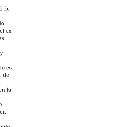
l de
lo
el ex
es
 y
to es
, de
e
en la
n
o
 en
ente