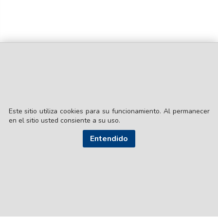
Este sitio utiliza cookies para su funcionamiento. Al permanecer
en el sitio usted consiente a su uso.
© EL LIBERAL S.A.
Director Editorial: Lic. Gustavo Eduardo Ick
Entendido
Santiago del Estero / República Argentina
SEGUI NUESTRAS REDES