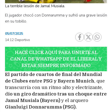
La terrible lesión de Jamal Musiala.
El jugador chocó con Donnarumma y sufrió una grave lesión
en su tobillo.
05/07/2025
14:12 Deportivo
HACÉ CLICK AQUÍ PARA UNIRTE AL
CANAL DE WHATSAPP DE EL LIBERAL Y
ESTAR SIEMPRE INFORMADO
El partido de cuartos de final del Mundial
de Clubes entre PSG y Bayern Munich
, que
transcurría con un ritmo alto y electrizante,
d
io un giro dramático tras un choque entre
Jamal Musiala (Bayern)
y el arquero
Gianluigi Donnarumma (PSG).