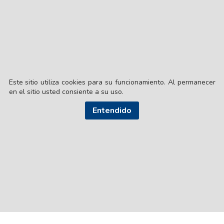
Este sitio utiliza cookies para su funcionamiento. Al permanecer
en el sitio usted consiente a su uso.
Entendido
© EL LIBERAL S.A.
Director Editorial: Lic. Gustavo Eduardo Ick
Santiago del Estero / República Argentina
SEGUI NUESTRAS REDES