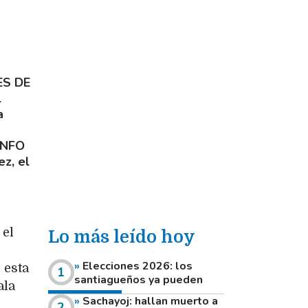
ES DE
l
a
UNFO
z, el
 el
Lo más leído hoy
Elecciones 2026: los
 esta
santiagueños ya pueden
ala
consultar dónde votan este
Sachayoj: hallan muerto a
domingo