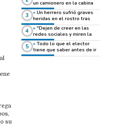
un camionero en la cabina
de su vehículo a la vera de
Un herrero sufrió graves
un camino rural
heridas en el rostro tras
reventar el disco de una
"Dejen de creer en las
amoladora
redes sociales y miren la
heladera de sus casas": el
Todo lo que el elector
fuerte mensaje de una joven
tiene que saber antes de ir
que votó por primera vez
a votar este domingo
al
iene
rega
pos,
do su