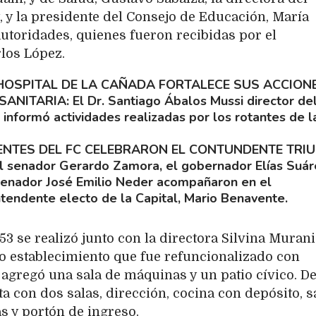
y, y la presidente del Consejo de Educación, María
autoridades, quienes fueron recibidas por el
rlos López.
HOSPITAL DE LA CAÑADA FORTALECE SUS ACCION
SANITARIA
El Dr. Santiago Ábalos Mussi director de
informó actividades realizadas por los rotantes de l
ENTES DEL FC CELEBRARON EL CONTUNDENTE TRI
l senador Gerardo Zamora, el gobernador Elías Suáre
 senador José Emilio Neder acompañaron en el
ntendente electo de la Capital, Mario Benavente.
53 se realizó junto con la directora Silvina Murani
do establecimiento que fue refuncionalizado con
e agregó una sala de máquinas y un patio cívico. De
ta con dos salas, dirección, cocina con depósito, s
as y portón de ingreso.