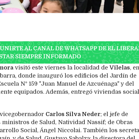
 UNIRTE AL CANAL DE WHATSAPP DE EL LIBERA
STAR SIEMPRE INFORMADO
mora
visitó este viernes la localidad de
Vilelas
, e
barra, donde inauguró los edificios del Jardín de
 Escuela N° 159 "Juan Manuel de Azcuénaga" y del
mente equipados. Además, entregó viviendas social
 vicegobernador
Carlos Silva Neder
; el jefe de
os ministros de Salud, Natividad Nassif; de Obras
arrollo Social, Ángel Niccolai. También los secret
aín, y de Salud, Gustavo Sabalza; la directora del