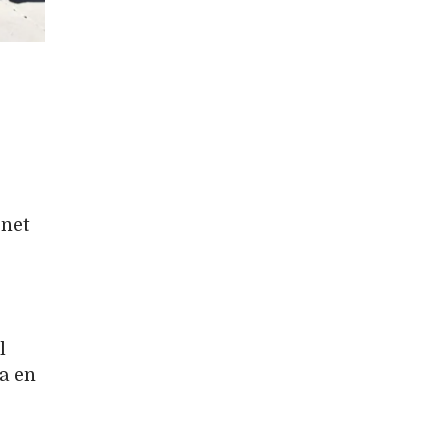
rnet
l
a en