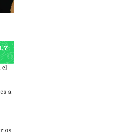
L Y
n el
es a
arios