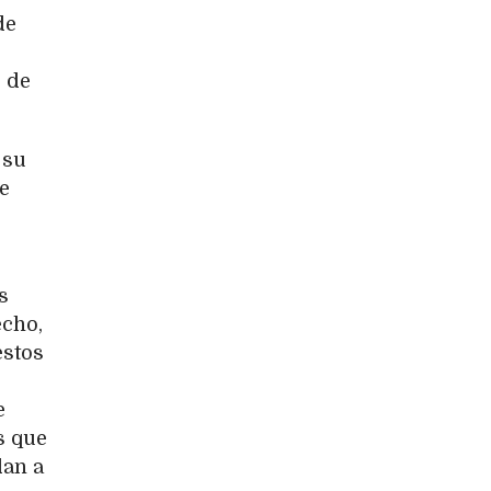
de
r de
 su
ue
s
echo,
estos
e
s que
dan a