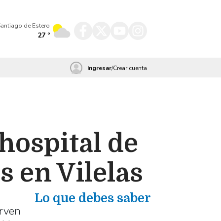
antiago de Estero
27
º
Ingresar
/
Crear cuenta
hospital de
s en Vilelas
Lo que debes saber
irven