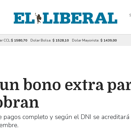
S
ar CCL:
$ 1580,70
Dolar Bolsa:
$ 1528,10
Dolar Mayorista:
$ 1439,00
un bono extra par
cobran
 pagos completo y según el DNI se acreditará
iembre.