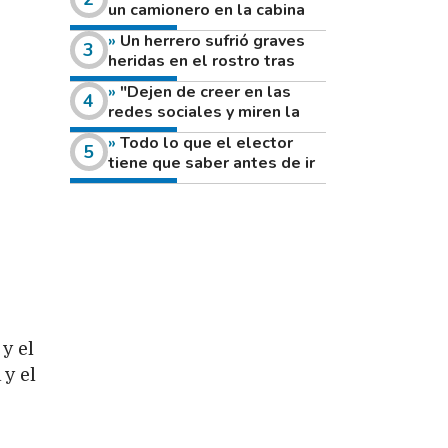
un camionero en la cabina
de su vehículo a la vera de
Un herrero sufrió graves
un camino rural
heridas en el rostro tras
reventar el disco de una
"Dejen de creer en las
amoladora
redes sociales y miren la
heladera de sus casas": el
Todo lo que el elector
fuerte mensaje de una joven
tiene que saber antes de ir
que votó por primera vez
a votar este domingo
y el
 y el