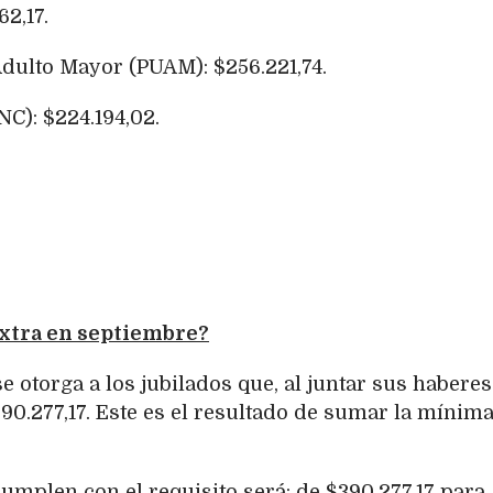
2,17.
Adulto Mayor (PUAM): $256.221,74.
C): $224.194,02.
extra en septiembre?
se otorga a los jubilados que, al juntar sus haberes 
90.277,17. Este es el resultado de sumar la mínima
cumplen con el requisito será: de $390.277,17 para