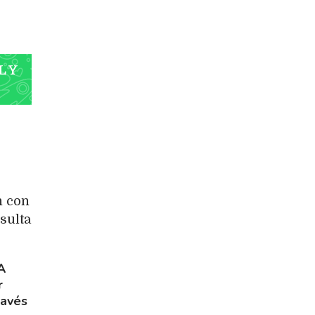
L Y
n con
sulta
A
r
ravés