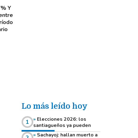
7% Y
 entre
ríodo
rio
Lo más leído hoy
Elecciones 2026: los
santiagueños ya pueden
consultar dónde votan este
Sachayoj: hallan muerto a
domingo