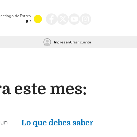
antiago de Estero
8
º
Ingresar
/
Crear cuenta
a este mes:
 un
Lo que debes saber