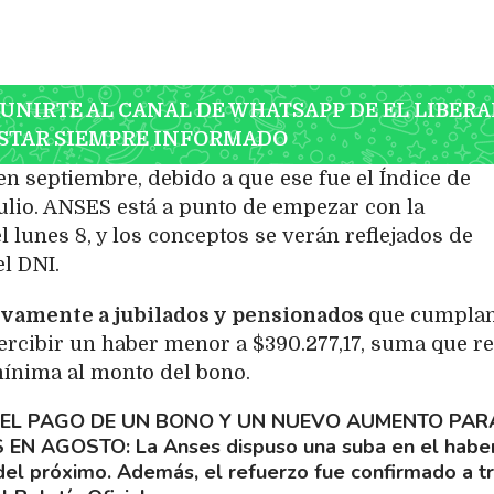
 UNIRTE AL CANAL DE WHATSAPP DE EL LIBERA
STAR SIEMPRE INFORMADO
en septiembre, debido a que ese fue el Índice de
ulio. ANSES está a punto de empezar con la
l lunes 8, y los conceptos se verán reflejados de
l DNI.
vamente a jubilados y pensionados
que cumpla
ercibir un haber menor a $390.277,17, suma que re
mínima al monto del bono.
EL PAGO DE UN BONO Y UN NUEVO AUMENTO PAR
S EN AGOSTO
La Anses dispuso una suba en el habe
del próximo. Además, el refuerzo fue confirmado a t