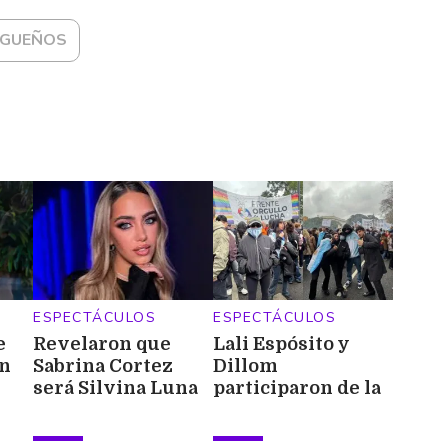
AGUEÑOS
ESPECTÁCULOS
ESPECTÁCULOS
e
Revelaron que
Lali Espósito y
en
Sabrina Cortez
Dillom
será Silvina Luna
participaron de la
marcha frente al
Congreso