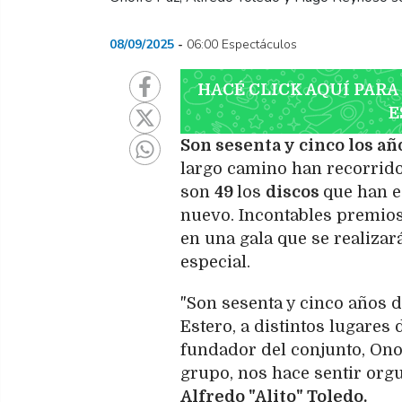
08/09/2025
06:00 Espectáculos
HACÉ CLICK AQUÍ PARA
E
Son sesenta y cinco los a
largo camino han recorrido
son
49
los
discos
que han e
nuevo. Incontables premios
en una gala que se realizará
especial.
"Son sesenta y cinco años d
Estero, a distintos lugares 
fundador del conjunto, Onof
grupo, nos hace sentir orgul
Alfredo "Alito" Toledo.