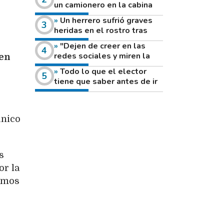
un camionero en la cabina
de su vehículo a la vera de
Un herrero sufrió graves
un camino rural
heridas en el rostro tras
reventar el disco de una
"Dejen de creer en las
amoladora
redes sociales y miren la
 en
heladera de sus casas": el
Todo lo que el elector
fuerte mensaje de una joven
tiene que saber antes de ir
que votó por primera vez
a votar este domingo
único
s
or la
uimos