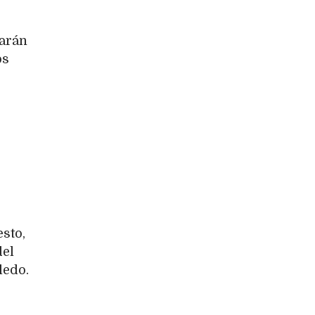
tarán
os
sto,
del
ledo.