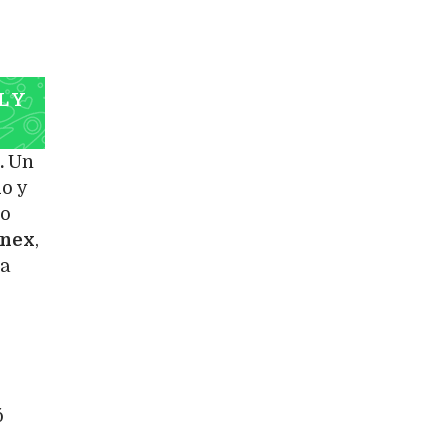
L Y
.
Un
o y
no
nex
,
ia
ó