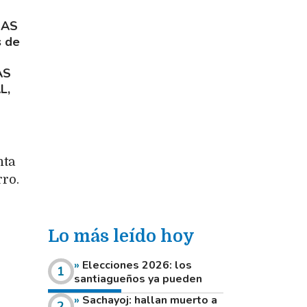
NAS
s de
AS
L,
nta
rro.
Lo más leído hoy
Elecciones 2026: los
santiagueños ya pueden
consultar dónde votan este
Sachayoj: hallan muerto a
domingo