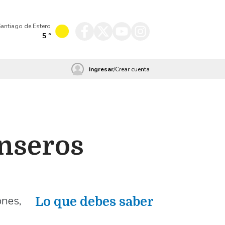
antiago de Estero
5
º
Ingresar
/
Crear cuenta
anseros
ones,
Lo que debes saber