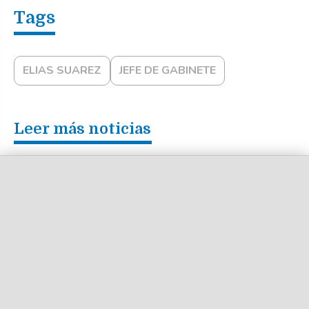
ELIAS SUAREZ
JEFE DE GABINETE
Leer más noticias
Flávio Bolsonaro salió en
defensa de Milei y criticó a
Lula por la crisis
diplomática
Tras Ecuador, Milei
desembarca en Colombia
con una agenda de
reuniones y acuerdos
Patricia Bullrich defendió a
Milei ante las críticas por
Lula, aunque pidió "cuidar