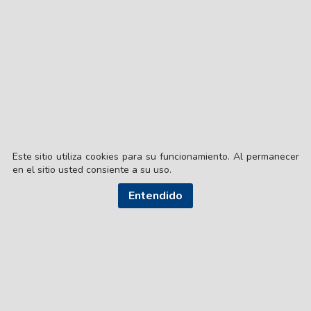
el vocabulario"
Patricia Bullrich promovió
el debate sobre el voto
remoto en el Senado
Este sitio utiliza cookies para su funcionamiento. Al permanecer
en el sitio usted consiente a su uso.
Entendido