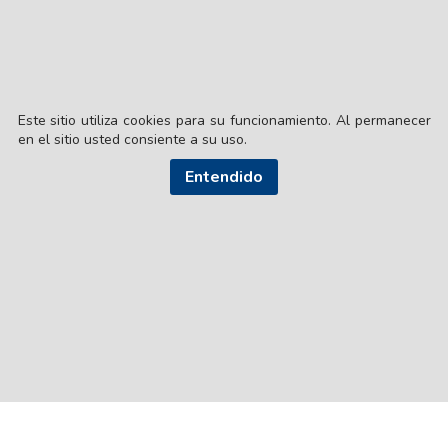
Este sitio utiliza cookies para su funcionamiento. Al permanecer
en el sitio usted consiente a su uso.
Entendido
© EL LIBERAL S.A.
Director Editorial: Lic. Gustavo Eduardo Ick
Santiago del Estero / República Argentina
SEGUI NUESTRAS REDES