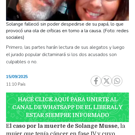
Solange falleció sin poder despedirse de su papá, lo que
provocó una ola de críticas en torno a la causa. (Foto: redes
sociales)
Primero, las partes harán lectura de sus alegatos y luego
el jurado popular dictaminará si los dos acusados son
culpables o no.
15/09/2025
11:10 País
HACÉ CLICK AQUÍ PARA UNIRTE AL
CANAL DE WHATSAPP DE EL LIBERAL Y
ESTAR SIEMPRE INFORMADO
E
l caso por la muerte de Solange Musse,
la
mujer que tenía cáncer en fase IV y cuyo