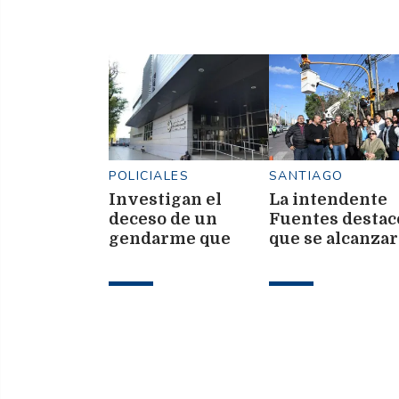
POLICIALES
SANTIAGO
Investigan el
La intendente
deceso de un
Fuentes destac
gendarme que
que se alcanza
sufrió un paro
a semafórica 65
cardíaco en el CISB
nuevas esquin
en la ciudad