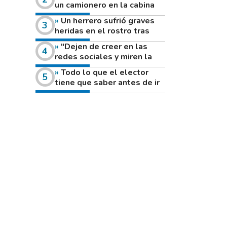
un camionero en la cabina
de su vehículo a la vera de
Un herrero sufrió graves
un camino rural
heridas en el rostro tras
reventar el disco de una
"Dejen de creer en las
amoladora
redes sociales y miren la
heladera de sus casas": el
Todo lo que el elector
fuerte mensaje de una joven
tiene que saber antes de ir
que votó por primera vez
a votar este domingo