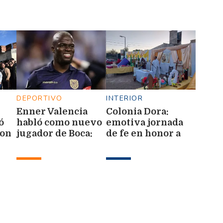
DEPORTIVO
INTERIOR
Enner Valencia
Colonia Dora:
ó
habló como nuevo
emotiva jornada
ron
jugador de Boca:
de fe en honor a
"Voy a dar todo de
San Cayetano
as
mí para ganar
campeonatos"