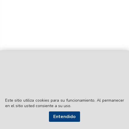
Este sitio utiliza cookies para su funcionamiento. Al permanecer
en el sitio usted consiente a su uso.
Entendido
© EL LIBERAL S.A.
Director Editorial: Lic. Gustavo Eduardo Ick
Santiago del Estero / República Argentina