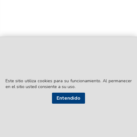
Este sitio utiliza cookies para su funcionamiento. Al permanecer
en el sitio usted consiente a su uso.
© EL LIBERAL S.A.
Director Editorial: Lic. Gustavo Eduardo Ick
Entendido
Santiago del Estero / República Argentina
SEGUI NUESTRAS REDES