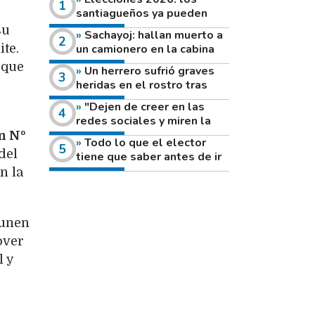
santiagueños ya pueden
consultar dónde votan este
su
Sachayoj: hallan muerto a
domingo
un camionero en la cabina
te.
de su vehículo a la vera de
 que
Un herrero sufrió graves
un camino rural
heridas en el rostro tras
reventar el disco de una
"Dejen de creer en las
amoladora
redes sociales y miren la
heladera de sus casas": el
 Nº
Todo lo que el elector
fuerte mensaje de una joven
del
tiene que saber antes de ir
que votó por primera vez
a votar este domingo
n la
 unen
over
l y