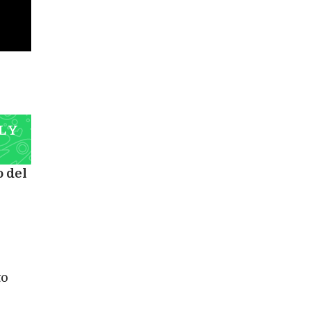
L Y
o del
to