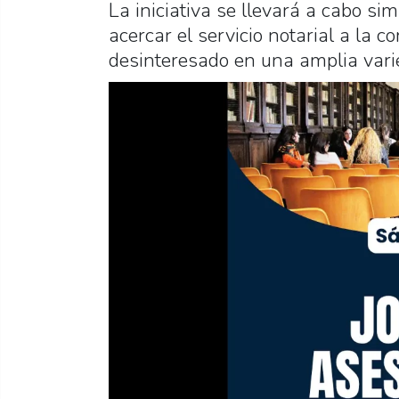
La iniciativa se llevará a cabo si
acercar el servicio notarial a la 
desinteresado en una amplia vari