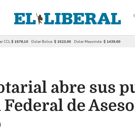
S
ar CCL:
$ 1576,10
Dolar Bolsa:
$ 1523,00
Dolar Mayorista:
$ 1439,00
otarial abre sus p
a Federal de Ases
o