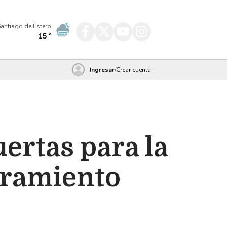
antiago de Estero
15
º
Ingresar
/
Crear cuenta
uertas para la
oramiento