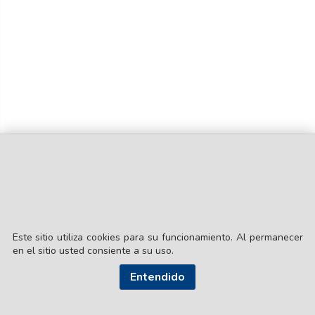
Este sitio utiliza cookies para su funcionamiento. Al permanecer
en el sitio usted consiente a su uso.
© EL LIBERAL S.A.
Director Editorial: Lic. Gustavo Eduardo Ick
Entendido
Santiago del Estero / República Argentina
SEGUI NUESTRAS REDES