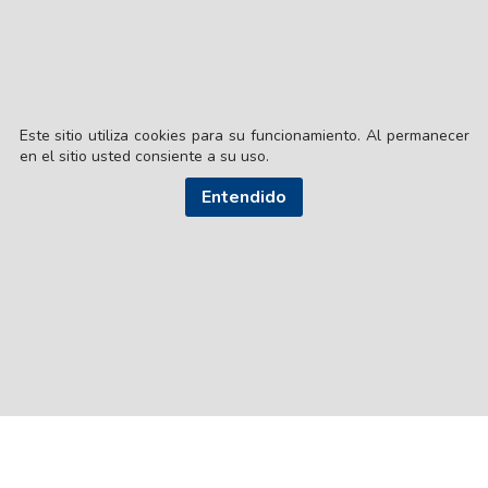
Este sitio utiliza cookies para su funcionamiento. Al permanecer
en el sitio usted consiente a su uso.
Entendido
© EL LIBERAL S.A.
Director Editorial: Lic. Gustavo Eduardo Ick
Santiago del Estero / República Argentina
SEGUI NUESTRAS REDES