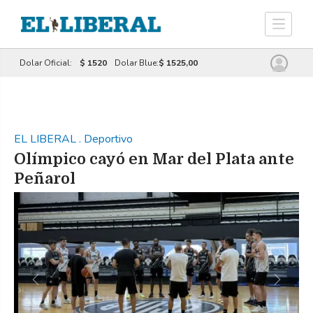
Dolar Oficial:
$ 1520
Dolar Blue:
$ 1525,00
EL LIBERAL
.
Deportivo
Olímpico cayó en Mar del Plata ante
Peñarol
Previous
Next