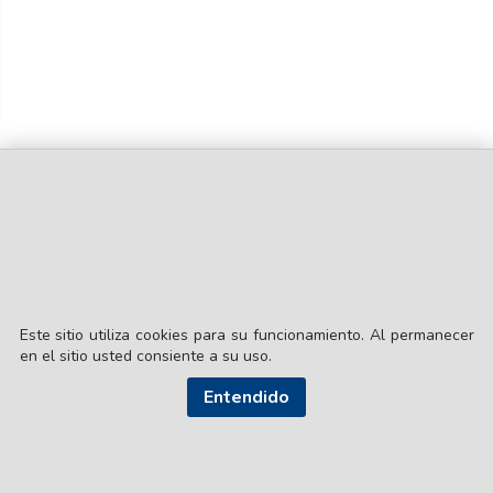
Este sitio utiliza cookies para su funcionamiento. Al permanecer
en el sitio usted consiente a su uso.
© EL LIBERAL S.A.
Entendido
Director Editorial: Lic. Gustavo Eduardo Ick
Santiago del Estero / República Argentina
SEGUI NUESTRAS REDES