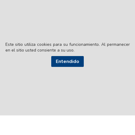
Este sitio utiliza cookies para su funcionamiento. Al permanecer
en el sitio usted consiente a su uso.
© EL LIBERAL S.A.
Entendido
Director Editorial: Lic. Gustavo Eduardo Ick
Santiago del Estero / República Argentina
SEGUI NUESTRAS REDES