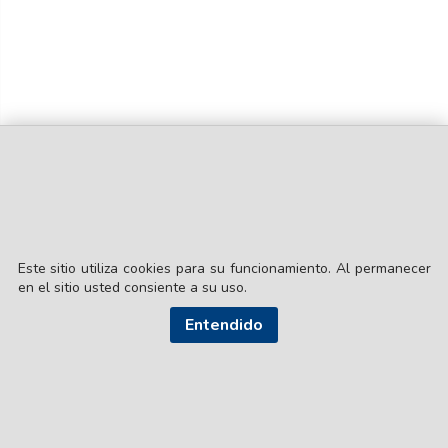
Este sitio utiliza cookies para su funcionamiento. Al permanecer
en el sitio usted consiente a su uso.
© EL LIBERAL S.A.
Director Editorial: Lic. Gustavo Eduardo Ick
Entendido
Santiago del Estero / República Argentina
SEGUI NUESTRAS REDES