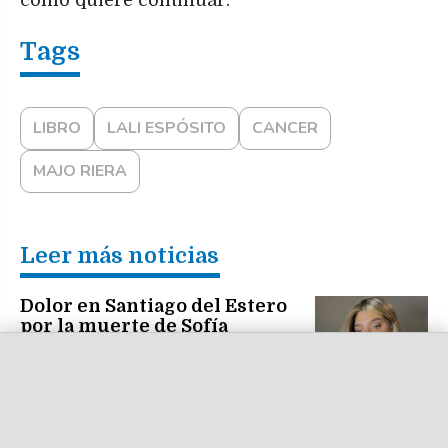
cómo quiere continuar.
LIBRO
LALI ESPÓSITO
CANCER
MAJO RIERA
Leer más noticias
Dolor en Santiago del Estero
por la muerte de Sofía
Cantizano, una querida
referente del maquillaje
Comunidad y devoción: Los
fieles celebran la fiesta
patronal de San Cayetano en