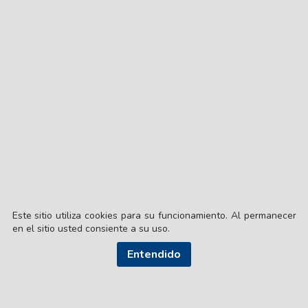
el barrio Tradición
Concurso docente en
Santiago del Estero: cómo es
el proceso de admisión y
cuándo publican la nómina
definitiva
Cortes programados de
electricidad para este 7 de
agosto: a qué hora y en qué
barrios
Este sitio utiliza cookies para su funcionamiento. Al permanecer
en el sitio usted consiente a su uso.
Entendido