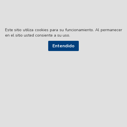
Este sitio utiliza cookies para su funcionamiento. Al permanecer
en el sitio usted consiente a su uso.
Entendido
© EL LIBERAL S.A.
Director Editorial: Lic. Gustavo Eduardo Ick
Santiago del Estero / República Argentina
SEGUI NUESTRAS REDES