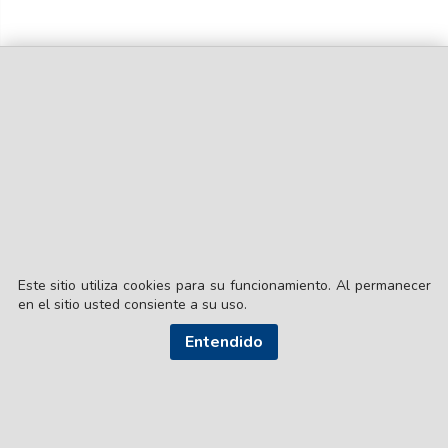
Este sitio utiliza cookies para su funcionamiento. Al permanecer
en el sitio usted consiente a su uso.
Entendido
© EL LIBERAL S.A.
Director Editorial: Lic. Gustavo Eduardo Ick