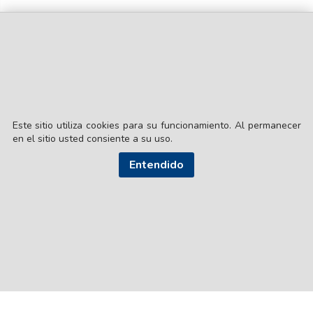
Este sitio utiliza cookies para su funcionamiento. Al permanecer
en el sitio usted consiente a su uso.
© EL LIBERAL S.A.
Entendido
Director Editorial: Lic. Gustavo Eduardo Ick
Santiago del Estero / República Argentina
SEGUI NUESTRAS REDES