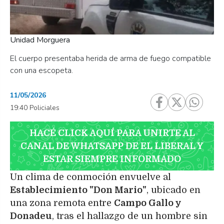
Unidad Morguera
El cuerpo presentaba herida de arma de fuego compatible
con una escopeta.
11/05/2026
19:40 Policiales
HACÉ CLICK AQUÍ PARA UNIRTE AL
CANAL DE WHATSAPP DE EL LIBERAL Y
ESTAR SIEMPRE INFORMADO
Un clima de conmoción envuelve al
Establecimiento "Don Mario"
, ubicado en
una zona remota entre
Campo Gallo y
Donadeu
, tras el hallazgo de un hombre sin