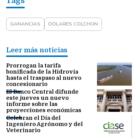
GANANCIAS
DOLARES COLCHON
Leer más noticias
Prorrogan la tarifa
bonificada de la Hidrovía
hasta el traspaso al nuevo
concesionario
El Banco Central difunde
este jueves un nuevo
informe sobre las
proyecciones económicas
del mercado
Celebran el Día del
Ingeniero Agrónomo y del
Veterinario