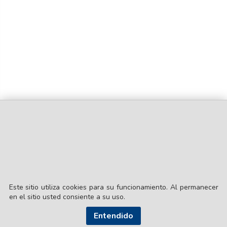
Este sitio utiliza cookies para su funcionamiento. Al permanecer
en el sitio usted consiente a su uso.
Entendido
© EL LIBERAL S.A.
Director Editorial: Lic. Gustavo Eduardo Ick