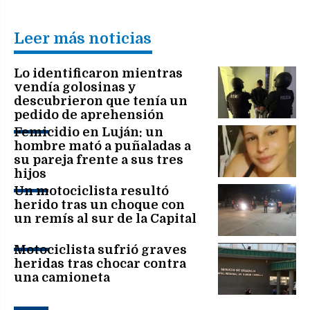
Leer más noticias
Lo identificaron mientras
vendía golosinas y
descubrieron que tenía un
pedido de aprehensión
vigente
Femicidio en Luján: un
hombre mató a puñaladas a
su pareja frente a sus tres
hijos
Un motociclista resultó
herido tras un choque con
un remís al sur de la Capital
Motociclista sufrió graves
heridas tras chocar contra
una camioneta