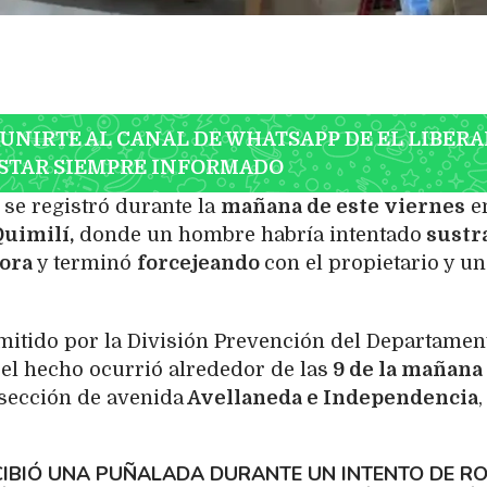
 UNIRTE AL CANAL DE WHATSAPP DE EL LIBERA
STAR SIEMPRE INFORMADO
 se registró durante la
mañana de este viernes
e
uimilí,
donde un hombre habría intentado
sustr
dora
y terminó
forcejeando
con el propietario y un
emitido por la División Prevención del Departamen
el hecho ocurrió alrededor de las
9 de la mañana
rsección de avenida
Avellaneda e Independencia
,
IBIÓ UNA PUÑALADA DURANTE UN INTENTO DE R