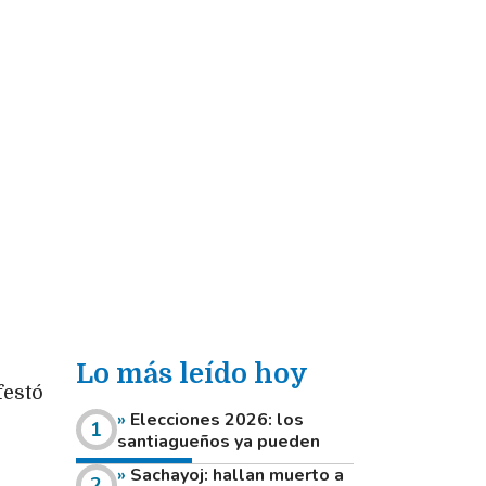
Lo más leído hoy
festó
Elecciones 2026: los
santiagueños ya pueden
consultar dónde votan este
Sachayoj: hallan muerto a
domingo