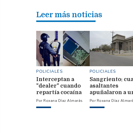
Leer más noticias
POLICIALES
POLICIALES
Interceptan a
Sangriento: cu
"dealer" cuando
asaltantes
repartía cocaína
apuñalaron a u
con dos amigos
motociclista pa
Roxana Díaz Almarás
Roxana Díaz Almar
robarle $120.00
la moto