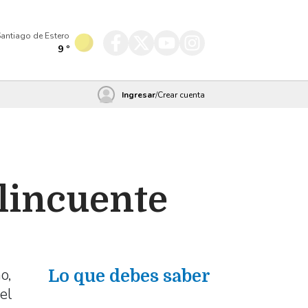
antiago de Estero
9
º
Ingresar
/
Crear cuenta
lincuente
o,
Lo que debes saber
el