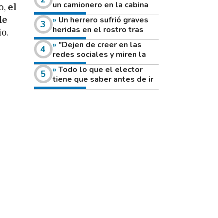
un camionero en la cabina
o,
el
de su vehículo a la vera de
Un herrero sufrió graves
de
un camino rural
heridas en el rostro tras
o.
reventar el disco de una
"Dejen de creer en las
amoladora
redes sociales y miren la
heladera de sus casas": el
Todo lo que el elector
fuerte mensaje de una joven
tiene que saber antes de ir
que votó por primera vez
a votar este domingo