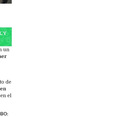
L Y
n un
aer
to de
 en
 en el
OBO