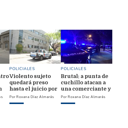
POLICIALES
POLICIALES
atro
Violento sujeto
Brutal: a punta de
quedará preso
cuchillo atacan a
n
hasta el juicio por
una comerciante y
ra
violar medidas
le roban
ás
Roxana Díaz Almarás
Roxana Díaz Almarás
0 y
judiciales
$1.000.000